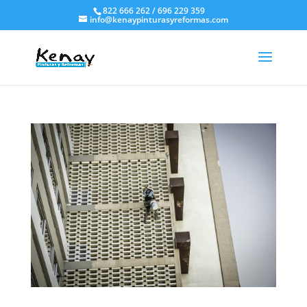
822 666 262 / 696 229 359
info@kenaypinturasyreformas.com